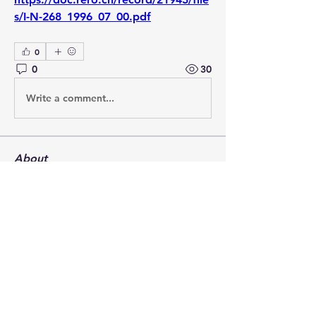
s/I-N-268_1996_07_00.pdf
0
0
30
Write a comment...
About
Welcome to the group! Connect with
other members, get updates and
share media.
Members
terrydoherty
Follow
terrydoherty
Charles Esdaile
Follow
Charles Esdaile