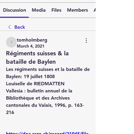
Discussion
Media
Files
Members
About
Back
tomholmberg
tomholmberg
March 4, 2021
Régiments suisses & la
bataille de Baylen
Les régiments suisses et la bataille de 
Baylen: 19 juillet 1808 
Louiselle de RIEDMATTEN
Vallesia : bulletin annuel de la 
Bibliothèque et des Archives 
cantonales du Valais, 1996, p. 163-
216
https://doc.rero.ch/record/21945/file