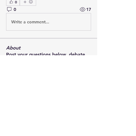
0
0
17
Write a comment...
About
Post your questions below, debate
with academics, or explore
...
Read more
Members
francoistrebosc
Follow
francoistrebosc
Michael Lint
Follow
LesBrains
Follow
LesBrains
Brendan Morrissey
Follow
Brendan Morrissey