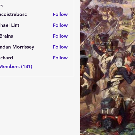
s
ncoistrebosc
Follow
strebosc
hael Lint
Follow
Brains
Follow
ns
ndan Morrissey
Follow
 Morrissey
.chard
Follow
rd
 Members (181)