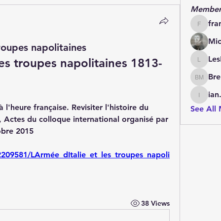
Member
fra
francoi
Mic
troupes napolitaines
Les
les troupes napolitaines 1813-
LesBrai
Bre
Brendan
ian
ian.cha
'heure française. Revisiter l'histoire du 
See All
 Actes du colloque international organisé par 
tobre 2015
209581/LArmée_dItalie_et_les_troupes_napoli
38 Views