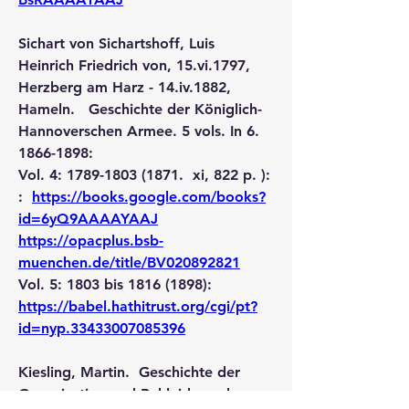
Sichart von Sichartshoff, Luis 
Heinrich Friedrich von, 15.vi.1797, 
Herzberg am Harz - 14.iv.1882, 
Hameln.   Geschichte der Königlich-
Hannoverschen Armee. 5 vols. In 6.  
1866-1898:
Vol. 4: 1789-1803 (1871.  xi, 822 p. ):	
:  
https://books.google.com/books?
id=6yQ9AAAAYAAJ
https://opacplus.bsb-
muenchen.de/title/BV020892821
Vol. 5: 1803 bis 1816 (1898):
https://babel.hathitrust.org/cgi/pt?
id=nyp.33433007085396
Kiesling, Martin.  Geschichte der 
Organisation und Bekleidung des 