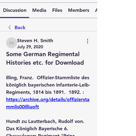
Discussion
Media
Files
Members
About
Back
Steven H. Smith
Steven H. Smith
July 29, 2020
Some German Regimental
Histories etc. for Download
Illing, Franz.  Offizier-Stammliste des 
königlich bayerischen Infanterie-Leib-
Regiments, 1814 bis 1891.  1892. :  
https://archive.org/details/offiziersta
mmlis00illiuoft
Hundt zu Lautterbach, Rudolf von.  
Das Königlich Bayerische 6. 
Chevaulegers-Regiment "Prinz 