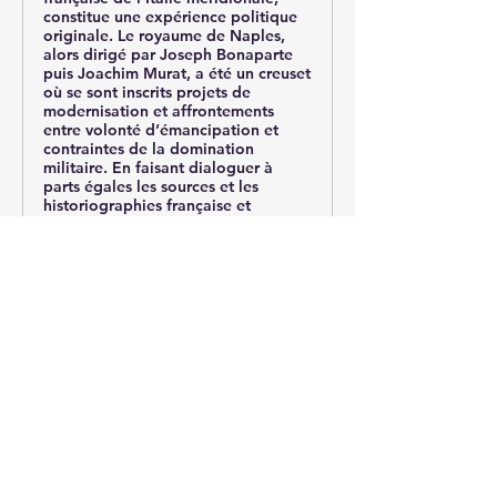
constitue une expérience politique
originale. Le royaume de Naples,
alors dirigé par Joseph Bonaparte
puis Joachim Murat, a été un creuset
où se sont inscrits projets de
modernisation et affrontements
entre volonté d’émancipation et
contraintes de la domination
militaire. En faisant dialoguer à
parts égales les sources et les
historiographies française et
italienne, cet ouvrage propose une
histoire totale de cette période,
attentive à la fois aux contacts
militaires, aux réformes étatiques,
aux transferts culturels et aux
constructions idéologiques et
mémorielles. C’est une histoire
transnationale et européenne de
l’Italie du sud que proposent les
auteurs de ce volume, rappelant que
l’histoire de l’empire napoléonien
ne se réduit pas à une succession de
batailles. Elle a vu la création
d’entités politiques qui ont été des
laboratoires politiques et le théâtre