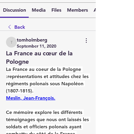
Discussion
Media
Files
Members
About
Back
tomholmberg
tomholmberg
September 11, 2020
La France au cœur de la
Pologne
La France au coeur de la Pologne 
:représentations et attitudes chez les 
régiments polonais sous Napoléon 
(1807-1815).
Meslin, Jean-François.
Ce mémoire explore les différents 
témoignages que nous ont laissés les 
soldats et officiers polonais ayant 
combattu du côté de la France 