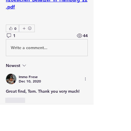
.pdf
0
1
44
Write a comment...
Newest
Immo Frese
Dec 10, 2020
Great find, Tom. Thank you very much!
Like
About
Welcome to the group! Connect with