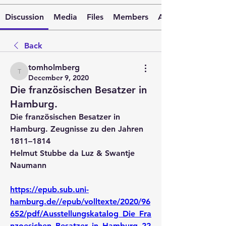
Discussion
Media
Files
Members
About
Back
tomholmberg
tomholmberg
December 9, 2020
Die französischen Besatzer in
Hamburg.
Die französischen Besatzer in 
Hamburg. Zeugnisse zu den Jahren 
1811–1814
Helmut Stubbe da Luz & Swantje 
Naumann
https://epub.sub.uni-
hamburg.de//epub/volltexte/2020/96
652/pdf/Ausstellungskatalog_Die_Fra
nzoesichen_Besatzer_in_Hamburg_22