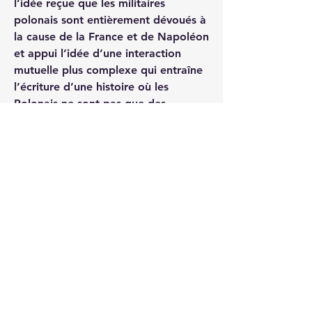
l’idée reçue que les militaires 
polonais sont entièrement dévoués à 
la cause de la France et de Napoléon 
et appui l’idée d’une interaction 
mutuelle plus complexe qui entraîne 
l’écriture d’une histoire où les 
Polonais ne sont pas que des 
témoins passifs des guerres 
d’Empire.
https://savoirs.usherbrooke.ca/handl
e/11143/8392
0
0
44
Write a comment...