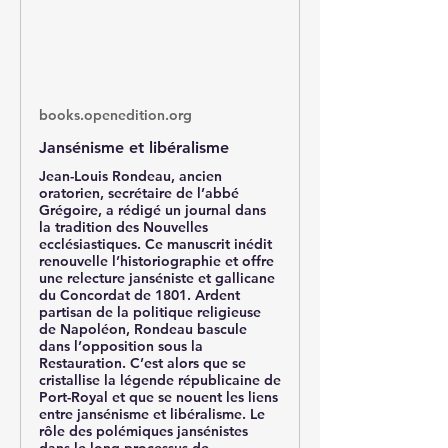
books.openedition.org
Jansénisme et libéralisme
Jean-Louis Rondeau, ancien
oratorien, secrétaire de l’abbé
Grégoire, a rédigé un journal dans
la tradition des Nouvelles
ecclésiastiques. Ce manuscrit inédit
renouvelle l’historiographie et offre
une relecture janséniste et gallicane
du Concordat de 1801. Ardent
partisan de la politique religieuse
de Napoléon, Rondeau bascule
dans l’opposition sous la
Restauration. C’est alors que se
cristallise la légende républicaine de
Port-Royal et que se nouent les liens
entre jansénisme et libéralisme. Le
rôle des polémiques jansénistes