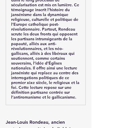
dans le long processus de
sécularisation est mis en lumière. Ce
témoignage inscrit l’histoire du
jansénisme dans la dynamique
religieuse, culturelle et politique de
l’Europe catholique post-
révolutionnaire. Partout, Rondeau
scrute les deux fronts qui opposent
les partisans intransigeants de la
papauté, alliés aux anti-
révolutionnaires, et les néo-
gallicans, alliés à des libéraux qui
soutiennent, comme certains
souverains, l’idée d’Églises
nationales. Il offre ainsi une lecture
janséniste qui replace au centre des
interrogations politiques de ce
premier xixe siècle, le religieux et la
foi. Cette lecture repose sur une
définition partisane centrée sur
l’antiromanisme et le gallicanisme.
Jean-Louis Rondeau, ancien 