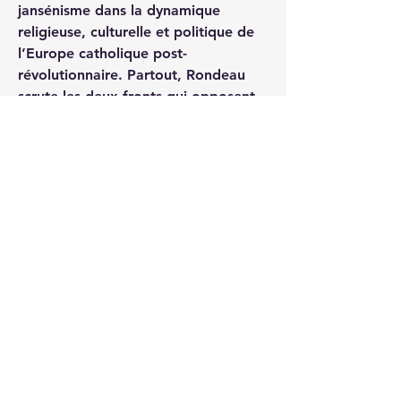
jansénisme dans la dynamique 
religieuse, culturelle et politique de 
l’Europe catholique post-
révolutionnaire. Partout, Rondeau 
scrute les deux fronts qui opposent 
les partisans intransigeants de la 
papauté, alliés aux anti-
révolutionnaires, et les néo-gallicans, 
alliés à des libéraux qui soutiennent, 
comme certains souverains, l’idée 
d’Églises nationales. Il offre ainsi une 
lecture janséniste qui replace au 
centre des interrogations politiques 
de ce premier xixe siècle, le religieux 
et la foi. Cette lecture repose sur une 
définition partisane centrée sur 
l’antiromanisme et le gallicanisme.
0
0
12